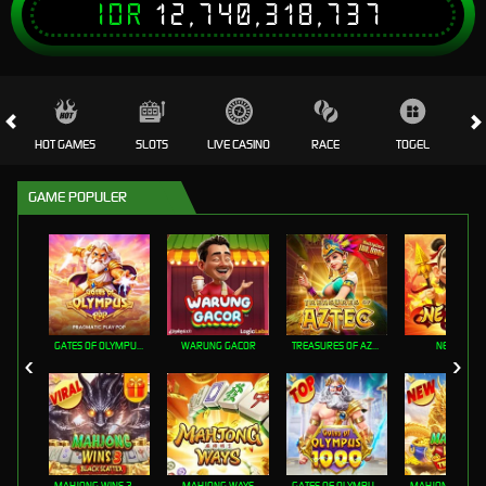
IDR
12,740,318,737
HOT GAMES
SLOTS
LIVE CASINO
RACE
TOGEL
OL
GAME POPULER
GATES OF OLYMPUS POP
WARUNG GACOR
TREASURES OF AZTEC
NEZHA 2
MAHJONG WINS 3 – BLACK SCATTER
MAHJONG WAYS
GATES OF OLYMPUS 1000