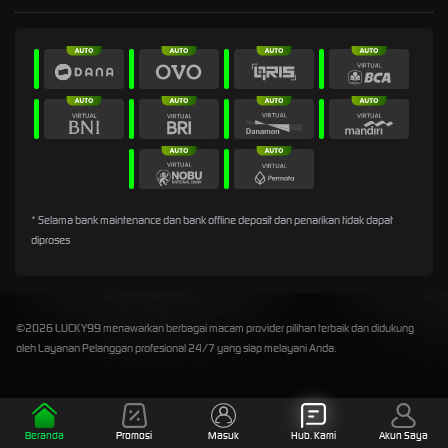
* Selama bank maintenance dan bank offline deposit dan penarikan tidak dapat
diproses
©2026 LUCKY99 menawarkan berbagai macam provider pilihan terbaik dan didukung
oleh Layanan Pelanggan profesional 24/7 yang siap melayani Anda.
Beranda
Promosi
Masuk
Hub. Kami
Akun Saya