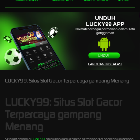
UNDUH
LUCKY99 APP
Nikmati berbagai permainan dalam satu
genggaman
UNDUH
PANDUAN INSTALASI
LUCKY99: Situs Slot Gacor Terpercaya gampang Menang
LUCKY99: Situs Slot Gacor
Terpercaya gampang
Menang
Selamat datang di
Lucky99
, situs yang menyediakan permainan slot gacor hari ini dengan