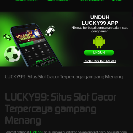
UNDUH
LUCKY99 APP
Nikmati berbagai permainan dalam satu
genggaman
UNDUH
PANDUAN INSTALASI
LUCKY99: Situs Slot Gacor Terpercaya gampang Menang
LUCKY99: Situs Slot Gacor
Terpercaya gampang
Menang
Selamat datang di
Lucky99
, situs yang menyediakan permainan slot gacor hari ini dengan