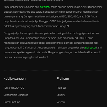
Kami juga memberikan pola hoki
slot gacor
setiap harinya melalui grup eksklusif yang kami
siapkan, sehingga Anda bisa selalu mendapatkan informasi terkini untuk meningkatkan
peluang menang. Dengan modal taruhan kecil, seperti 50, 200, 400, atau 800, Anda
berpotensi mendapatkan jackpot hingga x5000. Menjadi jutawan atau bahkan miliarder
adalah kenyataan yang dapat Anda raih bersama Lucky99!
Dengan jackpot mencapai miliaran rupiah setiap harinya dalam berbagai permainan slot
yang terkenal, kami memastikan semua pemain yang mendaftar di Lucky99 akan
mendapatkan pelayanan super cepat setelah memiliki akun slot gampang jackpot. Jadi,
tunggu apa lagi? Daftarkan diri Anda segera dan raih keuntungan dari situs
slot gacor
kami
untuk mencapai kekayaan di usia muda. Bergabunglah dengan kami dan buktikan sendiri
sensasi permainan yang kami tawarkan!
Kebijaksanaan
Platform
Tentang LUCKY99
Promosi
Responsible Gambling
Loyalty
Pusat Bantuan
Referral