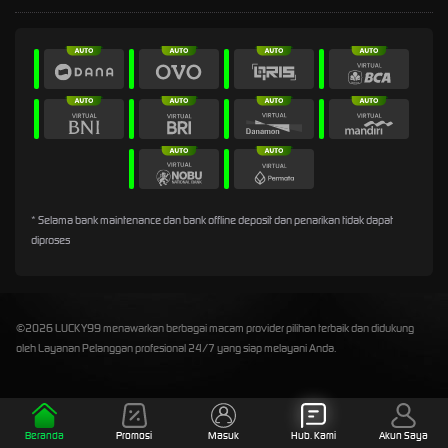
* Selama bank maintenance dan bank offline deposit dan penarikan tidak dapat
diproses
©2026 LUCKY99 menawarkan berbagai macam provider pilihan terbaik dan didukung
oleh Layanan Pelanggan profesional 24/7 yang siap melayani Anda.
Beranda
Promosi
Masuk
Hub. Kami
Akun Saya