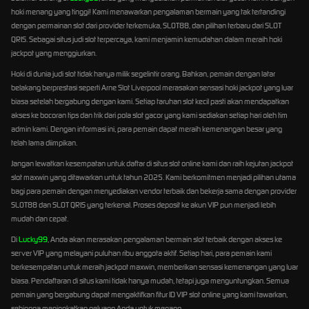
hoki menang yang tinggi! Kami menawarkan pengalaman bermain yang tak tertandingi
dengan permainan slot dari provider terkemuka, SLOT88, dan pilihan terbaru dari SLOT
QRIS. Sebagai situs judi slot terpercaya, kami menjamin kemudahan dalam meraih hoki
jackpot yang menggiurkan.
Hoki di dunia judi slot tidak hanya milik segelintir orang. Bahkan, pemain dengan latar
belakang berprestasi seperti Arne Slot Liverpool merasakan sensasi hoki jackpot yang luar
biasa setelah bergabung dengan kami. Setiap taruhan slot kecil pasti akan mendapatkan
akses ke bocoran tips dan trik dari pola slot gacor yang kami sediakan setiap hari oleh tim
admin kami. Dengan informasi ini, para pemain dapat meraih kemenangan besar yang
telah lama diimpikan.
Jangan lewatkan kesempatan untuk daftar di situs slot online kami dan raih kejutan jackpot
slot maxwin yang ditawarkan untuk tahun 2025. Kami berkomitmen menjadi pilihan utama
bagi para pemain dengan menyediakan vendor terbaik dan bekerja sama dengan provider
SLOT88 dan SLOT QRIS yang terkenal. Proses deposit ke akun VIP pun menjadi lebih
mudah dan cepat.
Di
Lucky99
, Anda akan merasakan pengalaman bermain slot terbaik dengan akses ke
server VIP yang melayani puluhan ribu anggota aktif. Setiap hari, para pemain kami
berkesempatan untuk meraih jackpot maxwin, memberikan sensasi kemenangan yang luar
biasa. Pendaftaran di situs kami tidak hanya mudah, tetapi juga menguntungkan. Semua
pemain yang bergabung dapat mengaktifkan fitur ID VIP slot online yang kami tawarkan,
sehingga meningkatkan peluang Anda untuk menang.