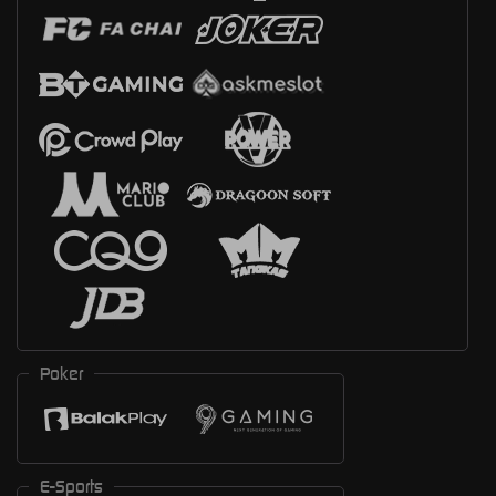
Poker
E-Sports