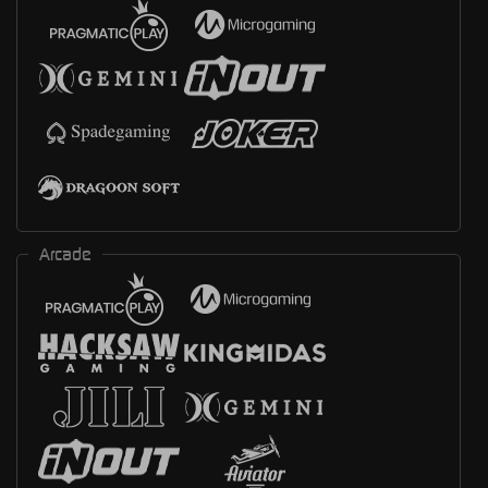
Arcade