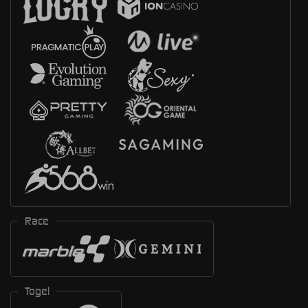
Race
Togel