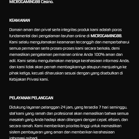
MICROGAMING88
Casino.
KEAMANAN
Domain aman dan privat serta integritas produk kami adalah poros
fundamental dari pengalaman taruhan online di
MICROGAMING88
.
Kami selalu mengutamakan keamanan tercanggih dan memperbaharui
semua permainan serta proses-proses kami secara berkala, demi
memastikan pengalaman permainan online Anda 100% aman dan
adil. Kami selalu mengutamakan menjaga kerahasiaan informasi Anda,
dan kami tidak akan pernah membagikannya ataupun menjualnya ke
pihak ketiga, kecuali diharuskan sesuai dengan yang disebutkan di
Kebijakan Privasi kami.
PELAYANAN PELANGGAN
Didukung layanan pelanggan 24 jam, yang tersedia 7 hari seminggu,
staf kami yang ramah dan profesional akan memastikan bahwa semua
masalah yang Anda hadapi akan ditangani dengan cepat, efisien, dan
secara ramah. Kami memberikan prioritas tinggi untuk memastikan
sistem pembayaran yang aman dan memberikan kerahasiaan
informasi pribadi.