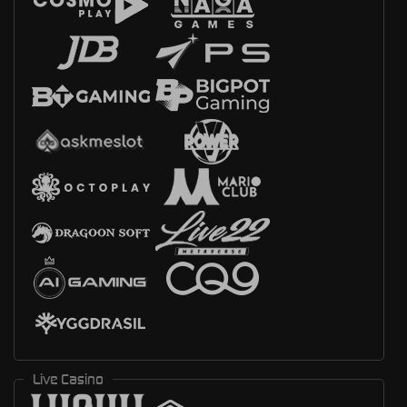
Live Casino