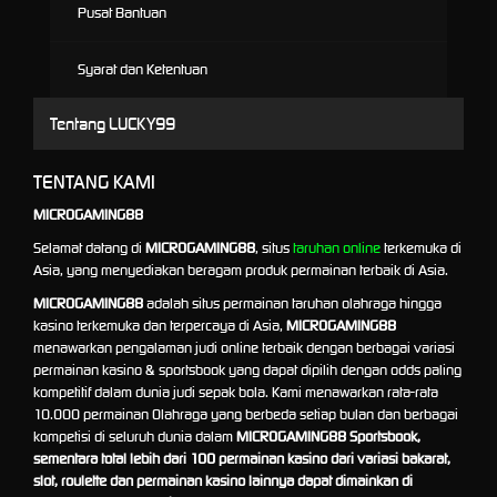
Pusat Bantuan
Syarat dan Ketentuan
Tentang LUCKY99
TENTANG KAMI
MICROGAMING88
Selamat datang di
MICROGAMING88
, situs
taruhan online
terkemuka di
Asia, yang menyediakan beragam produk permainan terbaik di Asia.
MICROGAMING88
adalah situs permainan taruhan olahraga hingga
kasino terkemuka dan terpercaya di Asia,
MICROGAMING88
menawarkan pengalaman judi online terbaik dengan berbagai variasi
permainan kasino & sportsbook yang dapat dipilih dengan odds paling
kompetitif dalam dunia judi sepak bola. Kami menawarkan rata-rata
10.000 permainan Olahraga yang berbeda setiap bulan dan berbagai
kompetisi di seluruh dunia dalam
MICROGAMING88 Sportsbook,
sementara total lebih dari 100 permainan kasino dari variasi bakarat,
slot, roulette dan permainan kasino lainnya dapat dimainkan di