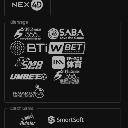
Olahraga
Crash Game