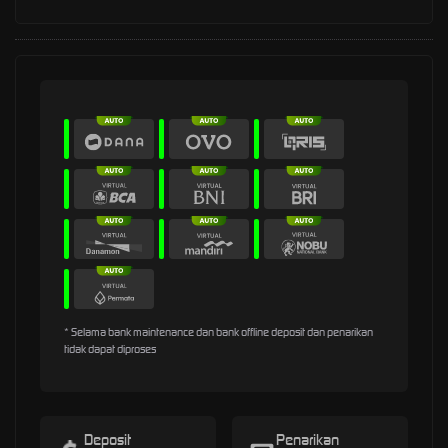
* Selama bank maintenance dan bank offline deposit dan penarikan
tidak dapat diproses
Deposit
Penarikan