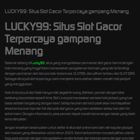
LUCKY99: Situs Slot Gacor Terpercaya gampang Menang
LUCKY99: Situs Slot Gacor
Terpercaya gampang
Menang
Selamat datang di
Lucky99
, situs yang menyediakan permainan slot gacor hari ini dengan
hoki menang yang tinggi! Kami menawarkan pengalaman bermain yang tak tertandingi
dengan permainan slot dari provider terkemuka, SLOT88, dan pilihan terbaru dari SLOT QRIS.
Sebagai situs judi slot terpercaya, kami menjamin kemudahan dalam meraih hoki jackpot
yang menggiurkan.
Hoki di dunia judi slot tidak hanya milik segelintir orang. Bahkan, pemain dengan latar
belakang berprestasi seperti Arne Slot Liverpool merasakan sensasi hoki jackpot yang luar
biasa setelah bergabung dengan kami. Setiap taruhan slot kecil pasti akan mendapatkan
akses ke bocoran tips dan trik dari pola slot gacor yang kami sediakan setiap hari oleh tim
admin kami. Dengan informasi ini, para pemain dapat meraih kemenangan besar yang telah
lama diimpikan.
Jangan lewatkan kesempatan untuk daftar di situs slot online kami dan raih kejutan jackpot
slot maxwin yang ditawarkan untuk tahun 2025. Kami berkomitmen menjadi pilihan utama
bagi para pemain dengan menyediakan vendor terbaik dan bekerja sama dengan provider