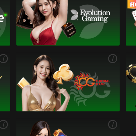
i
i
i
i