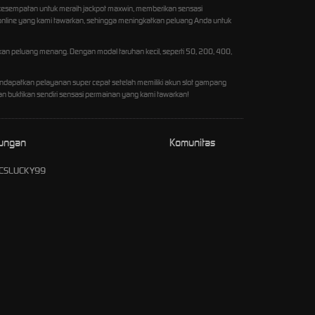
erkesempatan untuk meraih jackpot maxwin, memberikan sensasi
 online yang kami tawarkan, sehingga meningkatkan peluang Anda untuk
tkan peluang menang. Dengan modal taruhan kecil, seperti 50, 200, 400,
ndapatkan pelayanan super cepat setelah memiliki akun slot gampang
 buktikan sendiri sensasi permainan yang kami tawarkan!
ungan
Komunitas
CSLUCKY99