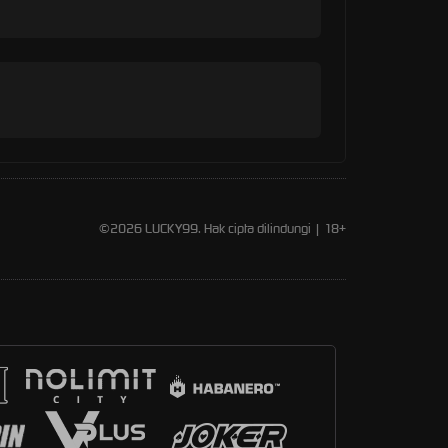
©2026 LUCKY99. Hak cipta dilindungi | 18+