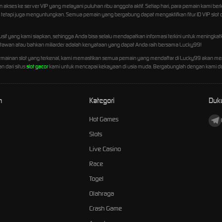
 akses ke server VIP yang melayani puluhan ribu anggota aktif. Setiap hari, para pemain kami b
, tetapi juga menguntungkan. Semua pemain yang bergabung dapat mengaktifkan fitur ID VIP slot
lusif yang kami siapkan, sehingga Anda bisa selalu mendapatkan informasi terkini untuk meningka
utawan atau bahkan miliarder adalah kenyataan yang dapat Anda raih bersama Lucky99!
permainan slot yang terkenal, kami memastikan semua pemain yang mendaftar di Lucky99 akan me
n dari situs
slot gacor
kami untuk mencapai kekayaan di usia muda. Bergabunglah dengan kami dan
m
Kategori
Duk
Hot Games
Slots
Live Casino
Race
Togel
Olahraga
Crash Game