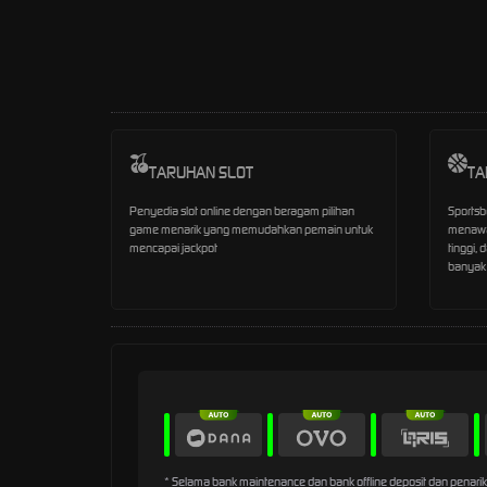
TARUHAN SLOT
TA
Penyedia slot online dengan beragam pilihan
Sportsb
game menarik yang memudahkan pemain untuk
menawar
mencapai jackpot
tinggi,
banyak 
* Selama bank maintenance dan bank offline deposit dan penarik