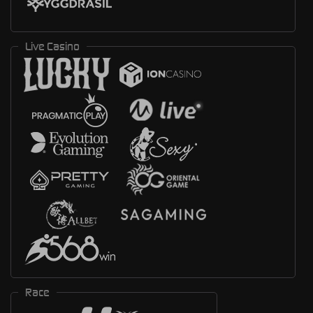
Live Casino
Race