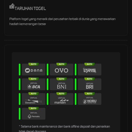
TARUHAN TOGEL
Platform togel yang menarik dari perusahan terbaik di dunia yang menawarkan
hadiah kemenangan besar
* Selama bank maintenance dan bank offline deposit dan penarikan
tidak dapat diproses