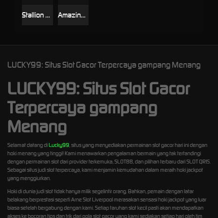
Stallion Princess
Amazing Circus
LUCKY99: Situs Slot Gacor Terpercaya gampang Menang
LUCKY99: Situs Slot Gacor
Terpercaya gampang
Menang
Selamat datang di
Lucky99
, situs yang menyediakan permainan slot gacor hari ini dengan
hoki menang yang tinggi! Kami menawarkan pengalaman bermain yang tak tertandingi
dengan permainan slot dari provider terkemuka, SLOT88, dan pilihan terbaru dari SLOT QRIS.
Sebagai situs judi slot terpercaya, kami menjamin kemudahan dalam meraih hoki jackpot
yang menggiurkan.
Hoki di dunia judi slot tidak hanya milik segelintir orang. Bahkan, pemain dengan latar
belakang berprestasi seperti Arne Slot Liverpool merasakan sensasi hoki jackpot yang luar
biasa setelah bergabung dengan kami. Setiap taruhan slot kecil pasti akan mendapatkan
akses ke bocoran tips dan trik dari pola slot gacor yang kami sediakan setiap hari oleh tim