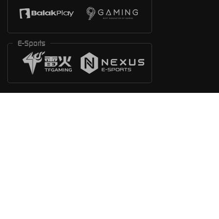
E-Sports