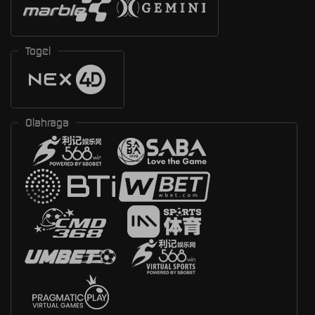
Togel
Olahraga