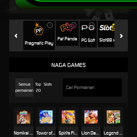
i
i
i
i
i
Facha
Fat Panda
Slot88 x PP
PG Soft
Pragmatic Play
NAGA GAMES
Semua
Top
Slots
permainan
20
Nomikai Fever
Tower of Riches
Spirits Fiesta
Lion Dance Fortune
Legend of the White and Green Snake