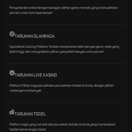
Penyedia slot online dengan beragam pilihan game menarik yang memudahkan
pemain untuk mencapai jackpot
TARUHAN OLAHRAGA
Sportsbook Gaming Platform Terbaik menawarkan lebih banyak game, odds yang
lebih tinggi, dan menyediakan pilihan yang lebih banyak untuk pemain.
TARUHAN LIVE KASINO
Platform Pilihan bagi perusahaan-perusahaan terbaik di dunia, dengan pilihan
variasi game terbanyak
TARUHAN TOGEL
Platform togel yang menarik dari perusahan terbaik di dunia yang menawarkan
hadiah kemenangan besar