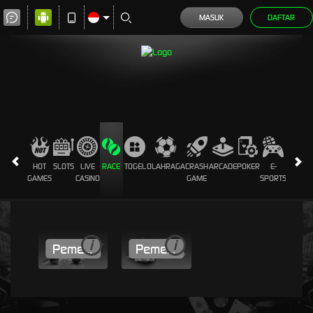
MASUK
DAFTAR
HOT
SLOTS
LIVE
RACE
TOGEL
OLAHRAGA
CRASH
ARCADE
POKER
E-
PROMO
GAMES
CASINO
GAME
SPORTS
i
i