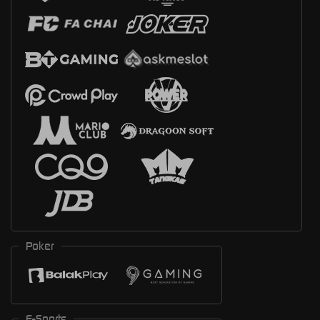
Poker
E-Sports