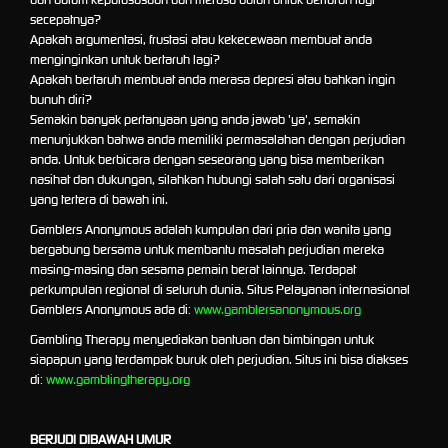
secepatnya?
Apakah argumentasi, frustasi atau kekecewaan membuat anda
menginginkan untuk bertaruh lagi?
Apakah bertaruh membuat anda merasa depresi atau bahkan ingin
bunuh diri?
Semakin banyak pertanyaan yang anda jawab 'ya', semakin
menunjukkan bahwa anda memiliki permasalahan dengan perjudian
anda. Untuk berbicara dengan seseorang yang bisa memberikan
nasihat dan dukungan, silahkan hubungi salah satu dari organisasi
yang tertera di bawah ini.
Gamblers Anonymous adalah kumpulan dari pria dan wanita yang
bergabung bersama untuk membantu masalah perjudian mereka
masing-masing dan sesama pemain berat lainnya. Terdapat
perkumpulan regional di seluruh dunia. Situs Pelayanan internasional
Gamblers Anonymous ada di:
www.gamblersanonymous.org
Gambling Therapy menyediakan bantuan dan bimbingan untuk
siapapun yang terdampak buruk oleh perjudian. Situs ini bisa diakses
di:
www.gamblingtherapy.org
BERJUDI DIBAWAH UMUR