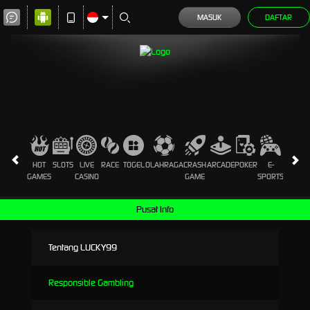
MASUK
DAFTAR
HOT
SLOTS
LIVE
RACE
TOGEL
OLAHRAGA
CRASH
ARCADE
POKER
E-
PROMO
GAMES
CASINO
GAME
SPORTS
Pusat Info
Tentang LUCKY99
Responsible Gambling