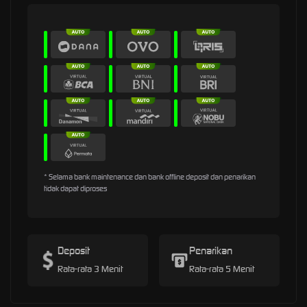
* Selama bank maintenance dan bank offline deposit dan penarikan
tidak dapat diproses
Deposit
Penarikan
Rata-rata 3 Menit
Rata-rata 5 Menit