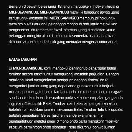
Bertaruh dibawah batas umur 18 tahun merupakan tindakan ilegal di
MICROGAMING88
.
MICROGAMING88
memiliki tanggung jawab yang
serius untuk masalah ini.
MICROGAMING88
mempunyai hak untuk
meminta bukti umur dari pelanggan manapun dan untuk melakukan
pengecekan untuk memverifikasi informasi yang disediakan. Akun
pelanggan mungkin akan ditutup untuk sementara dan dana akan
ditahan sampai tersedia bukti yang memadai mengenai umur anda.
BATAS TARUHAN
Di
MICROGAMING88
, kami mengakui pentingnya penerapan batas
taruhan secara efektif untuk mengurangi masalah perjudian. Dengan
demikian, kami menyediakan pengguna dengan sistem untuk
mengontrol jumlah uang yang dapat anda gunakan untuk berjudi.
Anda dapat mengatur batas taruhan anda untuk permainan olahraga/
sportsbook dan dapat disesuaikan pada setiap kesempatan yang anda
inginkan. Cukup pilih Batas Taruhan dari halaman pengaturan akun.
Setelah itu masukkan jumlah maksimum Batas Taruhan lalu klik update.
Setelah pengaturan Batas Taruhan, aanda akan menerima
pemberitahuan melalui email dimana anda perlu mengkonfirmasikan
sebelum permintaan anda diproses. Perlu diketahui bahwa jumlah