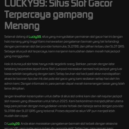
LUCKY99: Situs Slot Gacor
Terpercaya gampang
Menang
Selamat datang di
Lucky99
, situs yang menyediakan permainan slot gacor hari ini dengan
hoki menang yang tinggi! Kami menawarkan pengalaman bermain yang tak tertandingi
dengan permainan slot dari provider terkemuka, SLOT88, dan pilihan terbaru dari SLOT QRIS.
Sebagai situs judi slot terpercaya, kami menjamin kemudahan dalam meraih hoki jackpot
yang menggiurkan.
Hoki di dunia judi slot tidak hanya milik segelintir orang. Bahkan, pemain dengan latar
belakang berprestasi seperti Arne Slot Liverpool merasakan sensasi hoki jackpot yang luar
biasa setelah bergabung dengan kami. Setiap taruhan slot kecil pasti akan mendapatkan
akses ke bocoran tips dan trik dari pola slot gacor yang kami sediakan setiap hari oleh tim
admin kami. Dengan informasi ini, para pemain dapat meraih kemenangan besar yang telah
lama diimpikan.
Jangan lewatkan kesempatan untuk daftar di situs slot online kami dan raih kejutan jackpot
slot maxwin yang ditawarkan untuk tahun 2025. Kami berkomitmen menjadi pilihan utama
bagi para pemain dengan menyediakan vendor terbaik dan bekerja sama dengan provider
SLOT88 dan SLOT QRIS yang terkenal. Proses deposit ke akun VIP pun menjadi lebih
mudah dan cepat.
Di
Lucky99
, Anda akan merasakan pengalaman bermain slot terbaik dengan akses ke
server VIP yang melayani puluhan ribu anggota aktif. Setiap hari, para pemain kami