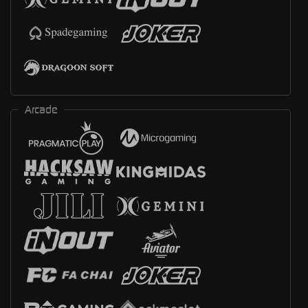
Arcade