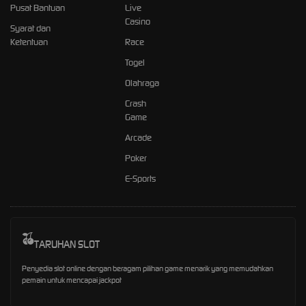
Pusat Bantuan
Live
Casino
Syarat dan
Ketentuan
Race
Togel
Olahraga
Crash
Game
Arcade
Poker
E-Sports
TARUHAN SLOT
Penyedia slot online dengan beragam pilihan game menarik yang memudahkan
pemain untuk mencapai jackpot