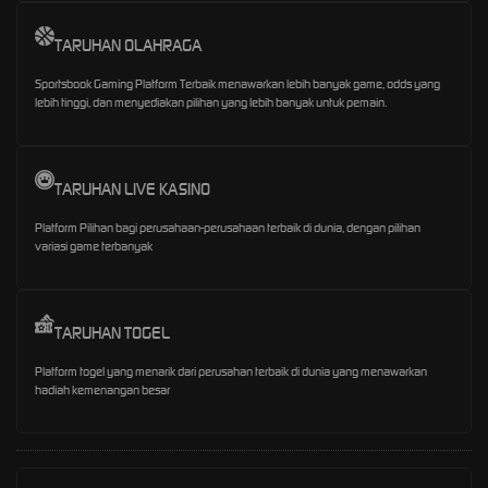
TARUHAN OLAHRAGA
Sportsbook Gaming Platform Terbaik menawarkan lebih banyak game, odds yang
lebih tinggi, dan menyediakan pilihan yang lebih banyak untuk pemain.
TARUHAN LIVE KASINO
Platform Pilihan bagi perusahaan-perusahaan terbaik di dunia, dengan pilihan
variasi game terbanyak
TARUHAN TOGEL
Platform togel yang menarik dari perusahan terbaik di dunia yang menawarkan
hadiah kemenangan besar