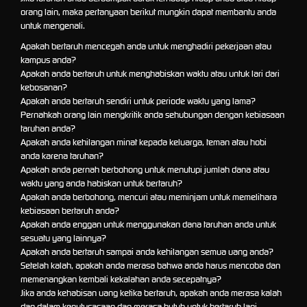
orang lain, maka pertanyaan berikut mungkin dapat membantu anda
untuk mengenali.
Apakah bertaruh mencegah anda untuk menghadiri pekerjaan atau
kampus anda?
Apakah anda bertaruh untuk menghabiskan waktu atau untuk lari dari
kebosanan?
Apakah anda bertaruh sendiri untuk periode waktu yang lama?
Pernahkah orang lain mengkritik anda sehubungan dengan kebiasaan
taruhan anda?
Apakah anda kehilangan minat kepada keluarga, teman atau hobi
anda karena taruhan?
Apakah anda pernah berbohong untuk menutupi jumlah dana atau
waktu yang anda habiskan untuk bertaruh?
Apakah anda berbohong, mencuri atau meminjam untuk memelihara
kebiasaan bertaruh anda?
Apakah anda enggan untuk menggunakan dana taruhan anda untuk
sesuatu yang lainnya?
Apakah anda bertaruh sampai anda kehilangan semua uang anda?
Setelah kalah, apakah anda merasa bahwa anda harus mencoba dan
memenangkan kembali kekalahan anda secepatnya?
Jika anda kehabisan uang ketika bertaruh, apakah anda merasa kalah
dan dalam keputusasaan dan merasa butuh untuk bertaruh lagi