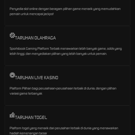
Penyedia slot online dengan beragam pilihan game menarik yang memudahkan
pemain untuk mencapai jackpot
TARUHAN OLAHRAGA
Sportsbook Gaming Platform Terbaik menawarkan lebih banyak game, odds yang
lebih tinggi, dan menyediakan pilihan yang lebih banyak untuk pemain.
TARUHAN LIVE KASINO
Platform Pilihan bagi perusahaan-perusahaan terbaik di dunia, dengan pilihan
variasi game terbanyak
TARUHAN TOGEL
Platform togel yang menarik dari perusahan terbaik di dunia yang menawarkan
hadiah kemenangan besar