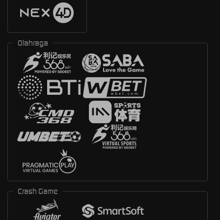
Olahraga
Crash Game