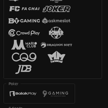
Poker