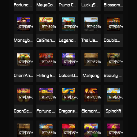
Fortune Treasure
MayaGoldCrazy
Trump Card
LuckySeven
Blossom of Wealth
RTP
96%
RTP
80%
RTP
90%
RTP
92%
RTP
93%
Moneybags Man 2
CaiShen Coming
Legendary5
The Llama Adventure
DoubleWilds
RTP
82%
RTP
85%
RTP
84%
RTP
87%
RTP
87%
OrientAnimals
Flirting Scholar Tang
GoldenDisco
Mahjong
Beauty And The Kingdom
RTP
89%
RTP
83%
RTP
85%
RTP
85%
RTP
93%
OpenSesameII
Fortune Neko
DragonsGate
Elemental Link Fire
Spindrift
RTP
93%
RTP
85%
RTP
95%
RTP
90%
RTP
86%