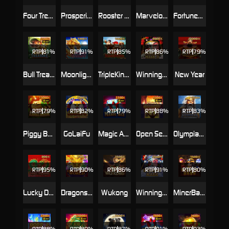
Four Treasures
Prosperity Tiger
Rooster In Love
MarvelousIV
FortuneHorse
RTP
81%
RTP
91%
RTP
85%
RTP
86%
RTP
79%
Bull Treasure
Moonlight Treasure
TripleKingKong
Winning Mask II
New Year
RTP
79%
RTP
82%
RTP
79%
RTP
88%
RTP
83%
Piggy Bank
GoLaiFu
Magic Ace
Open Sesame Mega
Olympian Temple
RTP
95%
RTP
90%
RTP
86%
RTP
91%
RTP
80%
Lucky Dragons
DragonsWorld
Wukong
Winning Mask
MinerBabe
RTP
88%
RTP
80%
RTP
87%
RTP
91%
RTP
93%