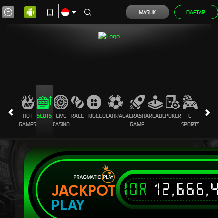
MASUK
DAFTAR
HOT
SLOTS
LIVE
RACE
TOGEL
OLAHRAGA
CRASH
ARCADE
POKER
E-
PROMO
GAMES
CASINO
GAME
SPORTS
IDR
12,666,
JACKPOT
PLAY