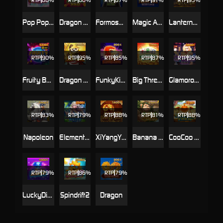
Pop Pop Candy
Dragon Soar - Hyper Wild
Formosa Bear
Magic Ace WILD LOCK
LanternWealth
RTP
90%
RTP
95%
RTP
85%
RTP
87%
RTP
95%
Fruity Bonanza
Dragon Warrior
FunkyKingKong
Big Three Dragons
Glamorous Girl
RTP
83%
RTP
79%
RTP
88%
RTP
81%
RTP
88%
Napoleon
Elemental Link Water
XiYangYang
Banana Saga
CooCoo Farm
RTP
79%
RTP
86%
RTP
79%
LuckyDiamond
Spindrift2
Dragon