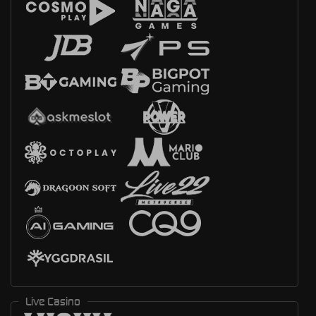
Live Casino